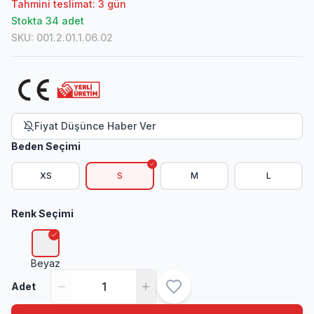
Tahmini teslimat: 3 gün
Stokta 34 adet
SKU
:
001.2.01.1.06.02
Fiyat Düşünce Haber Ver
Beden Seçimi
XS
S
M
L
Renk Seçimi
Beyaz
Adet