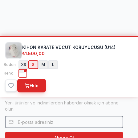
Kihon Spor
KİHON KARATE VÜCUT KORUYUCUSU (U14)
₺1.500,00
1998'den beri dövüş sanatları ve spor ekipmanlarında
Beden
XS
S
M
L
Türkiye'nin öncü ve uluslararası markası.
Renk
Ekle
Bülten
Yeni ürünler ve indirimlerden haberdar olmak için abone
olun.
Abone Ol