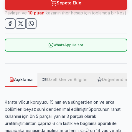
Sepete Ekle
Paylaşın ve
10
puan
kazanın (her hesap için toplamda bir kez)
WhatsApp ile sor
Açıklama
Özellikler ve Bilgiler
Değerlendirme
Karate vücut koruyucu 15 mm eva süngerden ön ve arka
bölümleri beyaz suni deriden imal edilmiştir.Sporcunun rahat
kullanımı için ön 5 parçalı yanlar 3 parçalı olarak
üretilmiştir.Sırttan çapraz 6 cm lastik ve bağlama aparatı ile
müsabaka esnasında açılmalar önlenmiştir.Ürün 14 yaş ve altı