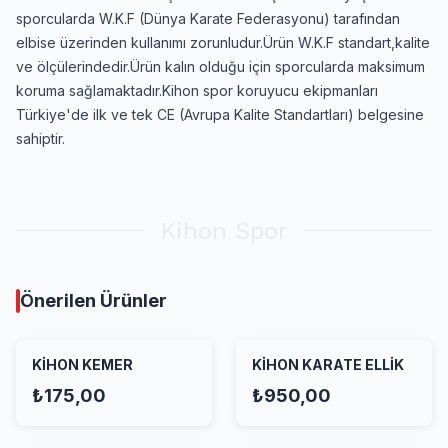
sporcularda W.K.F (Dünya Karate Federasyonu) tarafından
elbise üzerinden kullanımı zorunludur.Ürün W.K.F standart,kalite
ve ölçülerindedir.Ürün kalın olduğu için sporcularda maksimum
koruma sağlamaktadır.Kihon spor koruyucu ekipmanları
Türkiye'de ilk ve tek CE (Avrupa Kalite Standartları) belgesine
sahiptir.
Kihon Spor
Önerilen Ürünler
KİHON KEMER
KİHON KARATE ELLİK
₺175,00
₺950,00