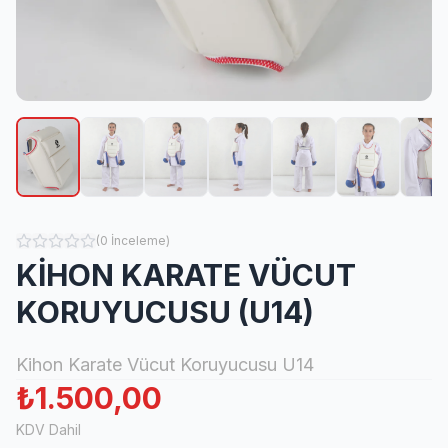
(
0
İnceleme
)
KİHON KARATE VÜCUT
KORUYUCUSU (U14)
Kihon Karate Vücut Koruyucusu U14
₺1.500,00
KDV Dahil