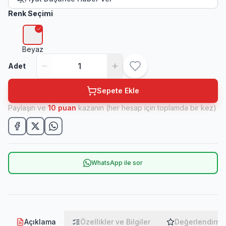
Renk Seçimi
Beyaz
Adet
Sepete Ekle
Paylaşın ve
10
puan
kazanın (her hesap için toplamda bir kez)
WhatsApp ile sor
Açıklama
Özellikler ve Bilgiler
Değerlendirme