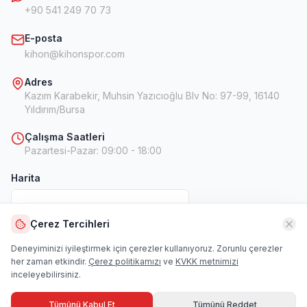
+90 541 249 70 73
E-posta
kihon@kihonspor.com
Adres
Kazım Karabekir, Muhsin Yazıcıoğlu Blv No: 97-99, 16140
Yıldırım/Bursa
Çalışma Saatleri
Pazartesi-Pazar
:
09:00 - 18:00
Harita
Çerez Tercihleri
Harita
Deneyiminizi iyileştirmek için çerezler kullanıyoruz. Zorunlu çerezler
her zaman etkindir.
Çerez politikamızı
ve
KVKK metnimizi
inceleyebilirsiniz.
Tümünü Kabul Et
Tümünü Reddet