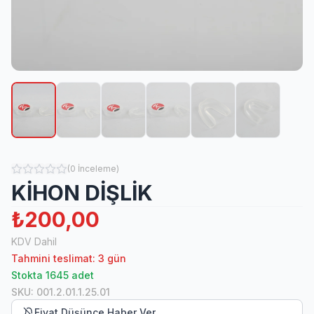
(
0
İnceleme
)
KİHON DİŞLİK
₺200,00
KDV Dahil
Tahmini teslimat: 3 gün
Stokta 1645 adet
SKU
:
001.2.01.1.25.01
Fiyat Düşünce Haber Ver