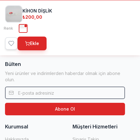
KİHON DİŞLİK
Kihon Spor
₺200,00
Renk
1998'den beri dövüş sanatları ve spor ekipmanlarında
Türkiye'nin öncü ve uluslararası markası.
Ekle
Bülten
Yeni ürünler ve indirimlerden haberdar olmak için abone
olun.
Abone Ol
Kurumsal
Müşteri Hizmetleri
Hakkımızda
Sipariş Takip