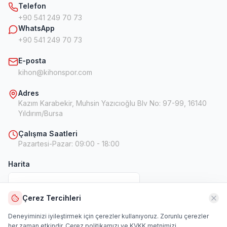
Telefon
+90 541 249 70 73
WhatsApp
+90 541 249 70 73
E-posta
kihon@kihonspor.com
Adres
Kazım Karabekir, Muhsin Yazıcıoğlu Blv No: 97-99, 16140
Yıldırım/Bursa
Çalışma Saatleri
Pazartesi-Pazar
:
09:00 - 18:00
Harita
Çerez Tercihleri
Harita
Deneyiminizi iyileştirmek için çerezler kullanıyoruz. Zorunlu çerezler
her zaman etkindir.
Çerez politikamızı
ve
KVKK metnimizi