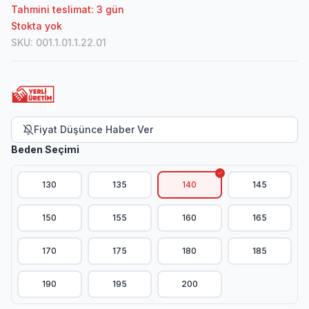
Tahmini teslimat: 3 gün
Stokta yok
SKU
:
001.1.01.1.22.01
Fiyat Düşünce Haber Ver
Beden Seçimi
130
135
140
145
150
155
160
165
170
175
180
185
190
195
200