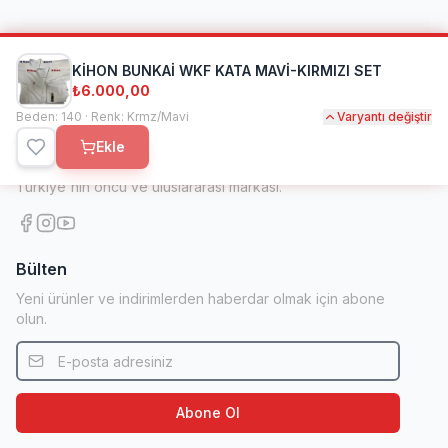
KİHON BUNKAİ WKF KATA MAVİ-KIRMIZI SET
₺6.000,00
Beden: 140 · Renk: Krmz/Mavi
Kihon Spor
Varyantı değiştir
Ekle
1998'den beri dövüş sanatları ve spor ekipmanlarında
Türkiye'nin öncü ve uluslararası markası.
Bülten
Yeni ürünler ve indirimlerden haberdar olmak için abone
olun.
Abone Ol