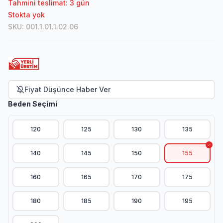
Tahmini teslimat: 3 gün
Stokta yok
SKU
:
001.1.01.1.02.06
Fiyat Düşünce Haber Ver
Beden Seçimi
120
125
130
135
140
145
150
155
160
165
170
175
180
185
190
195