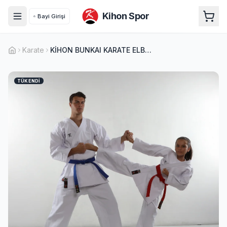
Kihon Spor
Bayi Girişi
Karate
KİHON BUNKAI KARATE ELBİSE
TÜKENDI