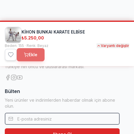
KİHON BUNKAI KARATE ELBİSE
₺5.250,00
Beden: 155 · Renk: Beyaz
Varyantı değiştir
Kihon Spor
Ekle
1998'den beri dövüş sanatları ve spor ekipmanlarında
Türkiye'nin öncü ve uluslararası markası.
Bülten
Yeni ürünler ve indirimlerden haberdar olmak için abone
olun.