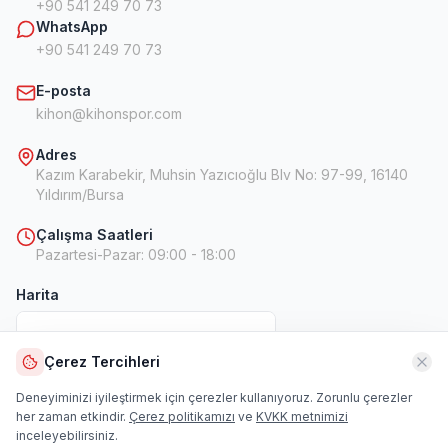
+90 541 249 70 73
WhatsApp
+90 541 249 70 73
E-posta
kihon@kihonspor.com
Adres
Kazım Karabekir, Muhsin Yazıcıoğlu Blv No: 97-99, 16140
Yıldırım/Bursa
Çalışma Saatleri
Pazartesi-Pazar
:
09:00 - 18:00
Harita
Çerez Tercihleri
Harita
Deneyiminizi iyileştirmek için çerezler kullanıyoruz. Zorunlu çerezler
her zaman etkindir.
Çerez politikamızı
ve
KVKK metnimizi
inceleyebilirsiniz.