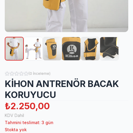
(
0
İnceleme
)
KİHON ANTRENÖR BACAK
KORUYUCU
₺2.250,00
KDV Dahil
Tahmini teslimat: 3 gün
Stokta yok