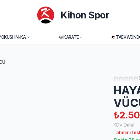
Kihon Spor
YOKUSHIN-KAI
KARATE
TAEKWOND
CU
(
HAYA
VÜC
₺2.50
KDV Dahil
Tahmini tes
Stokta 25 a