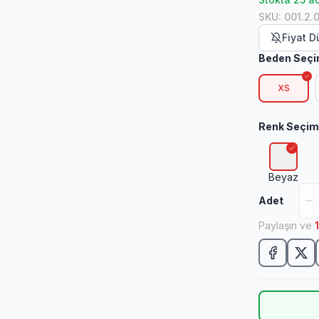
SKU
:
001.2.0
Fiyat 
Beden Seçi
XS
Renk Seçim
Beyaz
Adet
Paylaşın ve