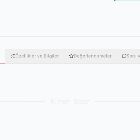
a
Özellikler ve Bilgiler
Değerlendirmeler
Soru 
Kihon Spor