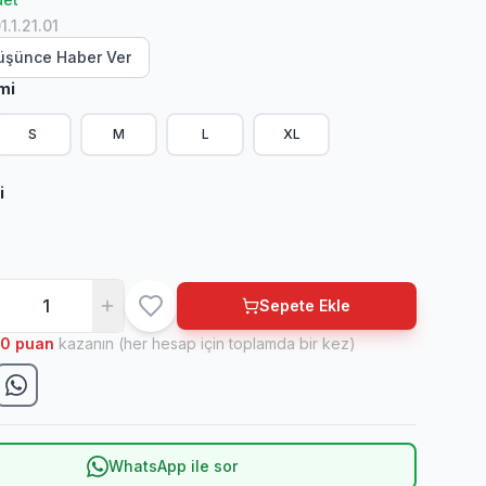
1.1.21.01
Düşünce Haber Ver
mi
S
M
L
XL
i
Sepete Ekle
10
puan
kazanın (her hesap için toplamda bir kez)
WhatsApp ile sor