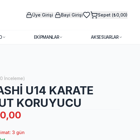
|
Üye Girişi
Bayi Girişi
Sepet (₺0,00)
O
EKIPMANLAR
AKSESUARLAR
0
İnceleme
)
SHİ U14 KARATE
UT KORUYUCU
0,00
limat: 3 gün
det