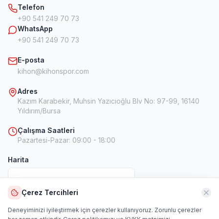
Telefon
+90 541 249 70 73
WhatsApp
+90 541 249 70 73
E-posta
kihon@kihonspor.com
Adres
Kazım Karabekir, Muhsin Yazıcıoğlu Blv No: 97-99, 16140
Yıldırım/Bursa
Çalışma Saatleri
Pazartesi-Pazar
:
09:00 - 18:00
Harita
Çerez Tercihleri
Harita
Deneyiminizi iyileştirmek için çerezler kullanıyoruz. Zorunlu çerezler