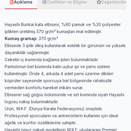
Açıklama
Özellikler ve Bilgiler
Değerlendirme
Hayashi Bunkai kata elbisesi, %80 pamuk ve %20 polyester
iplikten üretilmiş 370 gr/m² kumaştan imal edilmiştir.
Kumaş gramajı:
370 gr/m²
Elbisede 3 iplik dikiş kullanılarak estetik bir görünüm ve yüksek
dayanıklılık sağlanmıştır.
Ceketin iç kısmında bağlama ipleri bulunmaktadır.
Pantolonun bel kısmında kalın uçkur ipi ve pens sistemi
kullanılmıştır. Önde 4, arkada 4 adet pens üzerine dikilen
köprüler sayesinde sporcuya bel bölgesinde rahatsızlık
vermeden konforlu hareket imkânı sunar.
Elbisenin sağ göğüs bölümünde ve sırt kısmında siyah Hayashi
logosu nakışı bulunmaktadır.
Ürün, W.K.F. (Dünya Karate Federasyonu) onaylıdır.
Profesyonel sporcuların ve antrenörlerin kullanımı için ideal
ağırlık ve konfor özelliklerine sahiptir.
Hayashi omuz nakışlı modellerin W.K.F. uluslararası Premier