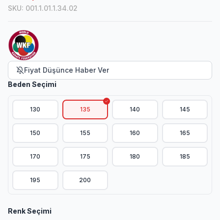
SKU
:
001.1.01.1.34.02
Fiyat Düşünce Haber Ver
Beden Seçimi
130
135
140
145
150
155
160
165
170
175
180
185
195
200
Renk Seçimi