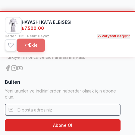
HAYASHI KATA ELBİSESİ
₺7.500,00
Beden: 135 · Renk: Beyaz
Varyantı değiştir
Kihon Spor
Ekle
1998'den beri dövüş sanatları ve spor ekipmanlarında
Türkiye'nin öncü ve uluslararası markası.
Bülten
Yeni ürünler ve indirimlerden haberdar olmak için abone
olun.
Abone Ol